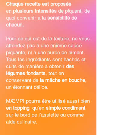
Chaque recette est proposée
en
plusieurs intensités
de piquant, de
quoi convenir a la
sensibilité de
chacun.
Pour ce qui est de la texture, ne vous
attendez pas à une énième sauce
piquante, ni à une purée de piment.
Tous les ingrédients sont hachés et
cuits de manière à obtenir
des
légumes fondants
, tout en
conservant de
la mâche en bouche
,
un étonnant délice.
MÆMPI pourra être utilisé aussi bien
en topping
, qu’en
simple condiment
sur le bord de l’assiette ou comme
aide culinaire.