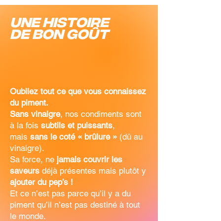
Une histoire
de bon goût
Oubliez tout ce que vous connaissez
du piment.
Sans vinaigre
, nos condiments sont
à la fois
subtils et puissants
,
mais
sans le coté « brûlure »
(dû au
vinaigre).
Sa force, ne
jamais couvrir les
saveurs
déjà présentes mais plutôt y
ajouter du pep’s !
Et ce n’est pas parce qu’il y a du
piment qu’il n’est pas destiné à tout
le monde.