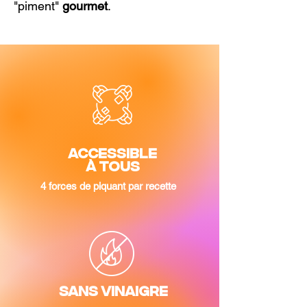
"piment"
gourmet
.
Accessible
à tous
4 forces de piquant par recette
Sans vinaigre