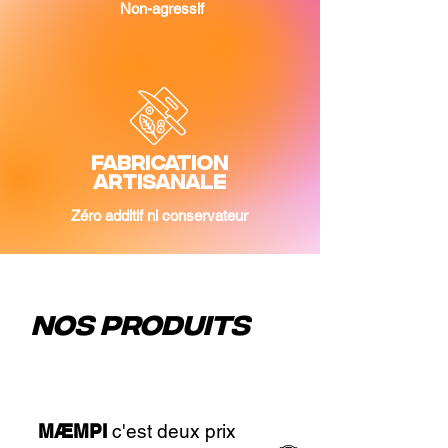
Non-agressif
fabrication
Artisanale
Zéro additif ni conservateur
Nos produits
MÆMPI
c'est deux prix