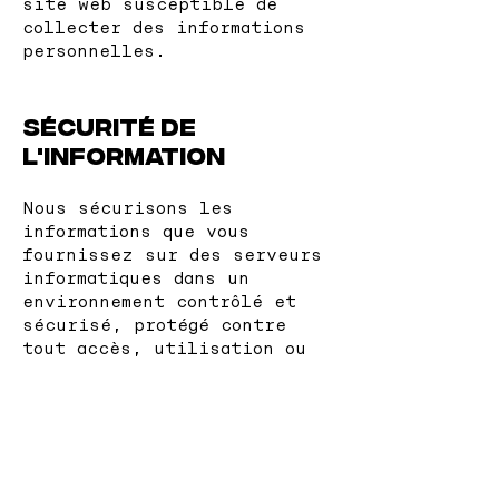
site web susceptible de
collecter des informations
personnelles.
Sécurité de
l'information
Nous sécurisons les
informations que vous
fournissez sur des serveurs
informatiques dans un
environnement contrôlé et
sécurisé, protégé contre
tout accès, utilisation ou
divulgation non autorisées.
Nous conservons des
garanties administratives,
techniques et physiques
raisonnables pour nous
protéger contre tout accès,