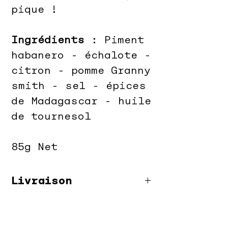
pique !
Ingrédients
: Piment
habanero - échalote -
citron - pomme Granny
smith - sel - épices
de Madagascar - huile
de tournesol
85g Net
Livraison
Livraison offerte en
point relais à partir