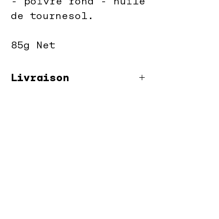
- poivre rond - huile
de tournesol.
85g Net
Livraison
Livraison offerte en
point relais à partir
de deux flacons !
Votre livraison en
"point relais" vous
sera expédiée dans le
relais le plus proche
de votre domicile.